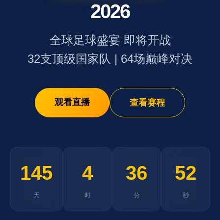
2026
全球足球盛宴 即将开战
32支顶级国家队 | 64场巅峰对决
观看直播
查看赛程
145
4
36
51
天
时
分
秒