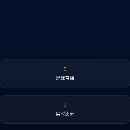
足球直播
实时比分