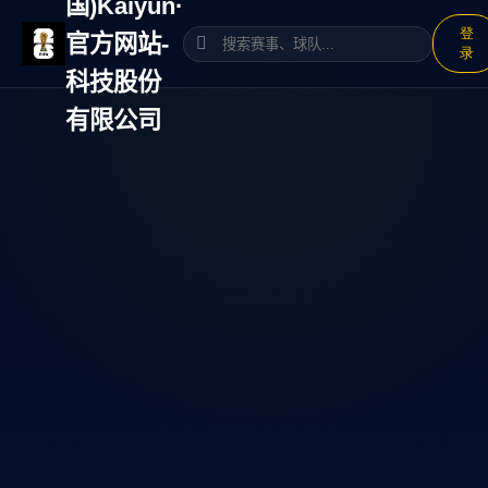
国)Kaiyun·
登
官方网站-
录
科技股份
有限公司