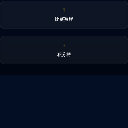
比赛赛程
积分榜
🔥
今日热门赛事
查看全部 →